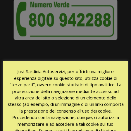
Just Sardinia Autoservizi, per offrirti una migliore
esperienza digitale su questo sito, utilizza cookie di
ПОДАТЬ СРАЗУ ЖЕ ТАКСИ?
"terze parti", ovvero cookie statistici di tipo analitico. La
prosecuzione della navigazione mediante accesso ad
altra area del sito o selezione di un elemento dello
stesso (ad esempio, di un'immagine o di un link) comporta
Доступность 24/24 часа каждый день!
la prestazione del consenso all'uso dei cookie.
Procedendo con la navigazione, dunque, ci autorizzi a
memorizzare e ad accedere a tali cookie sul tuo
dispositivo. Se non accetti ti preghiamo di chiudere