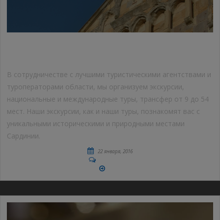
ЭКСКУРСИИ
В сотрудничестве с лучшими туристическими агентствами и
туроператорами области, мы организуем экскурсии,
национальные и международные туры, трансфер от 9 до 54
мест. Наши экскурсии, как и наши туры, познакомят вас с
уникальными историческими и природными местами
Сардинии.
22 января, 2016
No Comments
More