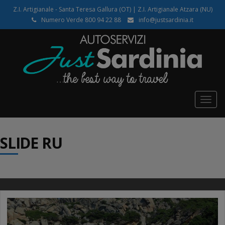
Z.I. Artigianale - Santa Teresa Gallura (OT) | Z.I. Artigianale Atzara (NU)
Numero Verde 800 94 22 88
info@justsardinia.it
Togg
navig
SLIDE RU