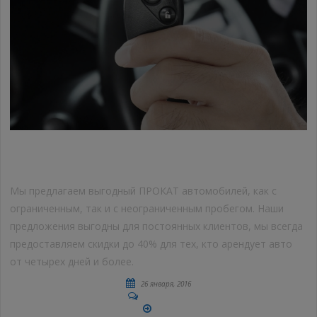
ПРОКАТ АВТОМОБИЛЕЙ
Мы предлагаем выгодный ПРОКАТ автомобилей, как с
ограниченным, так и с неограниченным пробегом. Наши
предложения выгодны для постоянных клиентов, мы всегда
предоставляем скидки до 40% для тех, кто арендует авто
от четырех дней и более.
26 января, 2016
No Comments
More