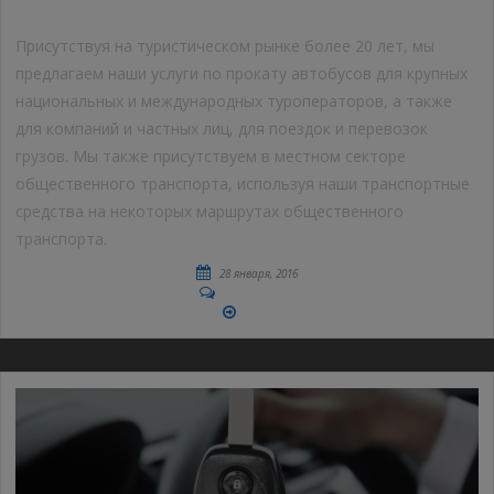
Присутствуя на туристическом рынке более 20 лет, мы
предлагаем наши услуги по прокату автобусов для крупных
национальных и международных туроператоров, а также
для компаний и частных лиц, для поездок и перевозок
грузов. Мы также присутствуем в местном секторе
общественного транспорта, используя наши транспортные
средства на некоторых маршрутах общественного
транспорта.
28 января, 2016
No Comments
More