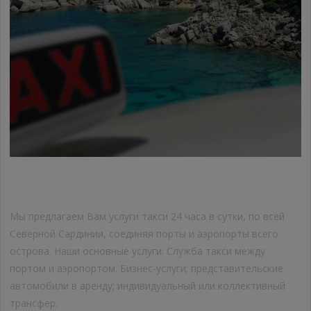
СЛУЖБА ТАКСИ
Мы предлагаем Вам услуги такси 24 часа в сутки, по всей
Северной Сардинии, соединяя порты и аэропорты всего
острова. Наши основные услуги: Служба такси между
портом и аэропортом. Бизнес-услуги; представительские
автомобили в аренду; индивидуальный или коллективный
трансфер.