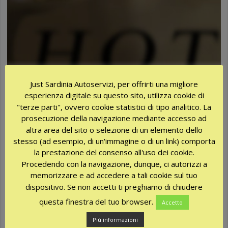
Just Sardinia Autoservizi, per offrirti una migliore
esperienza digitale su questo sito, utilizza cookie di
"terze parti", ovvero cookie statistici di tipo analitico. La
prosecuzione della navigazione mediante accesso ad
altra area del sito o selezione di un elemento dello
СЕРВИСНЫЙ ЦЕНТР
stesso (ad esempio, di un'immagine o di un link) comporta
la prestazione del consenso all'uso dei cookie.
Procedendo con la navigazione, dunque, ci autorizzi a
Для отличного отдыха, без проблем и забот, для лучших
memorizzare e ad accedere a tali cookie sul tuo
экскурсий по острову и бронирования гостиниц,
dispositivo. Se non accetti ti preghiamo di chiudere
воспользуйтесь нашим сервисным центром.where can i buy
questa finestra del tuo browser.
Accetto
brand name cialis online
Più informazioni
20 января, 2016