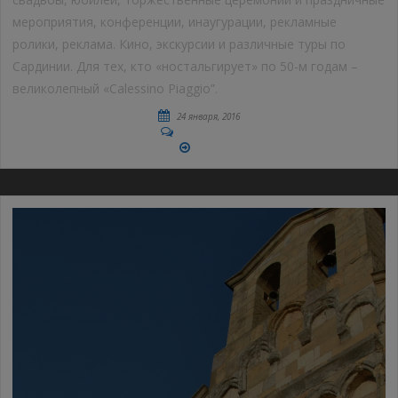
мероприятия, конференции, инаугурации, рекламные
ролики, реклама. Кино, экскурсии и различные туры по
Сардинии. Для тех, кто «ностальгирует» по 50-м годам –
великолепный «Calessino Piaggio”.
24 января, 2016
No Comments
More